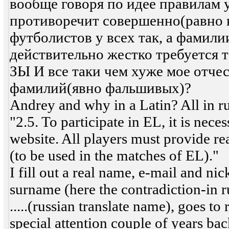
вообще говоря по идее правилам 
противоречит совершенно(равно к
футболистов у всех так, а фамилии
действительно жестко требуется т
ЗЫ И все таки чем хуже мое отче
фамилий(явно фальшивых)?
Andrey and why in a Latin? All in ru
"2.5. To participate in EL, it is nec
website. All players must provide 
(to be used in the matches of EL)."
I fill out a real name, e-mail and nic
surname (here the contradiction-in ru
.....(russian translate name), goes to
special attention couple of years ba